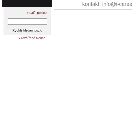
kontakt: info@i-caree
> další pozice
> rozšířené hledání