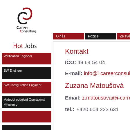
O nás
Pozice
Ze sv
Kontakt
Verification Engineer
IČO:
49 64 54 04
SW Engineer
E-mail:
info@i-careerconsu
Zuzana Matoušová
SW Configuration Engineer
Email:
z.matousova@i-carr
Vedoucí oddělení Operational
Efficiency
tel.:
+420 604 223 631