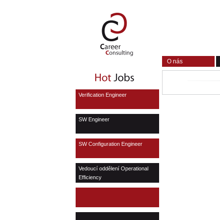
O nás
Verification Engineer
SW Engineer
SW Configuration Engineer
Vedoucí oddělení Operational
Efficiency