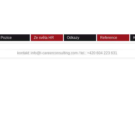
Pozice
Ze světa HR
Odkazy
Reference
K
kontakt: info@i-careerconsulting.com / tel.: +420 604 223 631