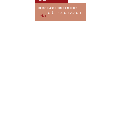
info@i-careerconsulting.com
Tel. č.: +420 604 223 631
> více