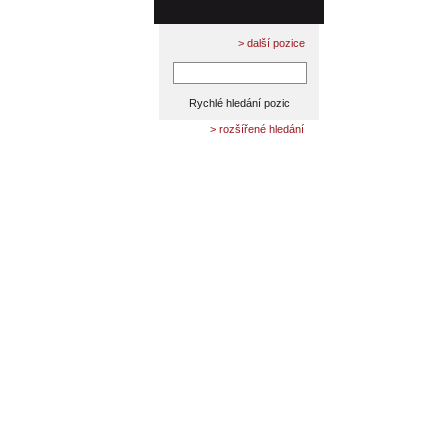
> další pozice
> rozšířené hledání