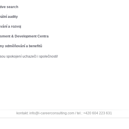
tive search
ální audity
vání a rozvoj
sment & Development Centra
my odměňování a benefitů
sou spokojení uchazeči i společnosti!
kontakt: info@i-careerconsulting.com / tel.: +420 604 223 631