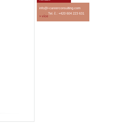
info@i-careerconsulting.com
Tel. č.: +420 604 223 631
> více