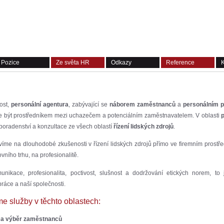
Pozice
Ze světa HR
Odkazy
Reference
K
ost,
personální agentura
, zabývající se
náborem zaměstnanců
a
personálním 
e být prostředníkem mezi uchazečem a potenciálním zaměstnavatelem. V oblasti
p
poradenství a konzultace ze
všech oblastí
řízení lidských zdrojů
.
avíme na dlouhodobé zkušenosti v řízení lidských zdrojů přímo ve firemním prostřed
ního trhu, na profesionalitě.
nikace, profesionalita, poctivost, slušnost a dodržování etických norem, to 
práce a naší společnosti.
e služby v těchto oblastech:
 a výběr zaměstnanců