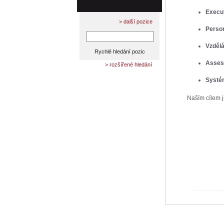
Execu
> další pozice
Person
Vzdělá
Asses
> rozšířené hledání
Systé
Naším cílem j