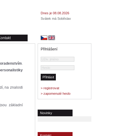
Dnes je 08.08.2026
Svátek má Soběslav
ontakt
Přihlášení
poradenstvím
.
ersonalistiky
í, na znalosti
> registrovat
> zapomenuté heslo
jsou základní
Novinky
Kontakt