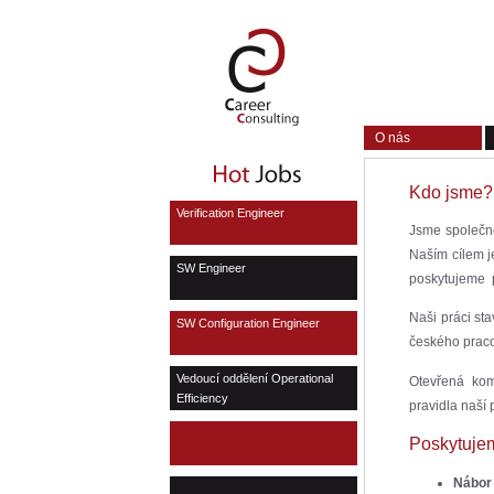
O nás
Kdo jsme?
Verification Engineer
Jsme společn
Naším cílem j
SW Engineer
poskytujeme
Naši práci st
SW Configuration Engineer
českého pracov
Vedoucí oddělení Operational
Otevřená komu
Efficiency
pravidla naší 
Poskytujem
Nábor